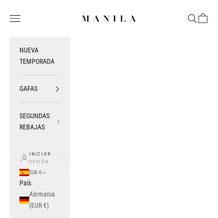
Ir al contenido
MANILA SAN SEBASTIAN
Menú
Buscar
Cesta
NUEVA
TEMPORADA
GAFAS
SEGUNDAS
REBAJAS
INICIAR
SESIÓN
EUR €
País
Alemania
(EUR €)