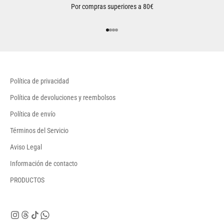
Por compras superiores a 80€
Ir al artículo 1
Ir al artículo 2
Ir al artículo 3
Ir al artículo 4
Política de privacidad
Política de devoluciones y reembolsos
Política de envío
Términos del Servicio
Aviso Legal
Información de contacto
PRODUCTOS