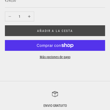
Precio de oferta
€290,00
Reducir cantidad
Aumentar cantidad
AÑADIR A LA CESTA
Más opciones de pago
ENVIO GRATUITO