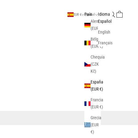
Buscar
Cesta
País
Idioma
EUR €
Español
Alemania
Español
(EUR €)
English
Bélgica
Français
(EUR €)
Chequia
(CZK
Kč)
España
(EUR €)
Francia
(EUR €)
Grecia
(EUR
€)