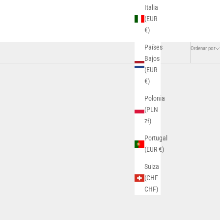
Italia
(EUR
€)
Países
Ordenar por
Bajos
(EUR
€)
Polonia
(PLN
zł)
Portugal
(EUR €)
Suiza
(CHF
CHF)