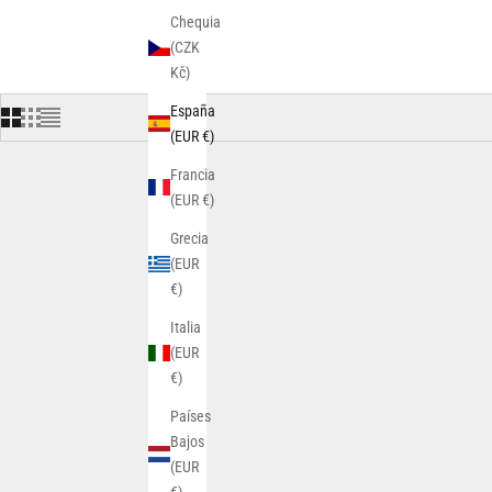
Chequia
(CZK
Kč)
España
(EUR €)
Francia
(EUR €)
Grecia
(EUR
€)
Italia
(EUR
€)
Países
Bajos
(EUR
€)