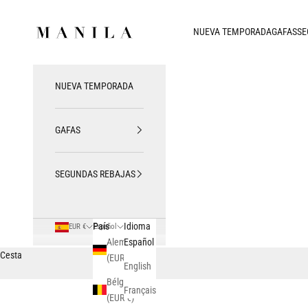
Ir al contenido
MANILA SAN SEBASTIAN
NUEVA TEMPORADA
GAFAS
SE
NUEVA TEMPORADA
GAFAS
SEGUNDAS REBAJAS
País
Idioma
EUR €
Español
Alemania
Español
Cesta
(EUR €)
English
Bélgica
Français
(EUR €)