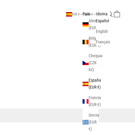
Buscar
Cesta
País
Idioma
EUR €
Español
Alemania
Español
(EUR €)
English
Bélgica
Français
(EUR €)
Chequia
(CZK
Kč)
España
(EUR €)
Francia
(EUR €)
Grecia
(EUR
€)