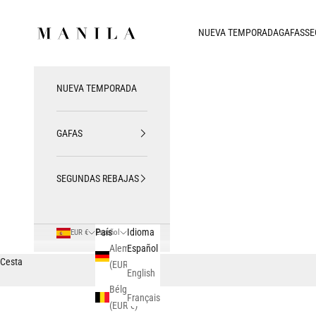
Ir al contenido
MANILA SAN SEBASTIAN
NUEVA TEMPORADA
GAFAS
SE
NUEVA TEMPORADA
GAFAS
SEGUNDAS REBAJAS
País
Idioma
EUR €
Español
Alemania
Español
Cesta
(EUR €)
English
Bélgica
Français
(EUR €)