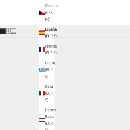
Chequia
(CZK
Kč)
España
(EUR €)
Francia
(EUR €)
AHORRA 50%
Grecia
(EUR
€)
Italia
(EUR
€)
Países
Bajos
(EUR
€)