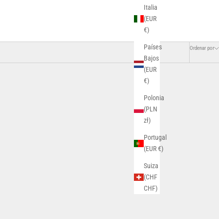
Italia
(EUR
€)
Países
Ordenar por
Bajos
(EUR
€)
AHORRA 78%
Polonia
(PLN
zł)
Portugal
(EUR €)
Suiza
(CHF
CHF)