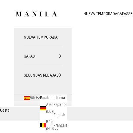
Ir al contenido
MANILA SAN SEBASTIAN
NUEVA TEMPORADA
GAFAS
SE
NUEVA TEMPORADA
GAFAS
SEGUNDAS REBAJAS
País
Idioma
EUR €
Español
Alemania
Español
Cesta
(EUR €)
English
Bélgica
Français
(EUR €)