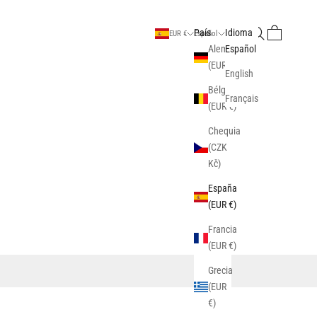
Buscar
Cesta
País
Idioma
EUR €
Español
Alemania
Español
(EUR €)
English
Bélgica
Français
(EUR €)
Chequia
(CZK
Kč)
España
(EUR €)
Francia
(EUR €)
Grecia
(EUR
€)