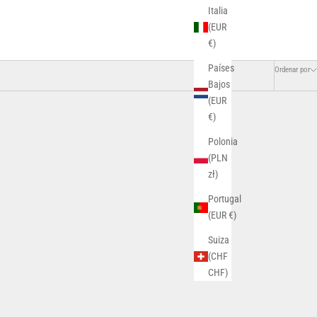
Italia
(EUR
€)
Países
Ordenar por
Bajos
(EUR
€)
Polonia
(PLN
zł)
Portugal
(EUR €)
Suiza
(CHF
CHF)