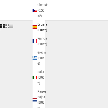
Chequia
(CZK
Kč)
España
(EUR €)
Francia
(EUR €)
Grecia
(EUR
€)
Italia
(EUR
€)
Países
Bajos
(EUR
€)