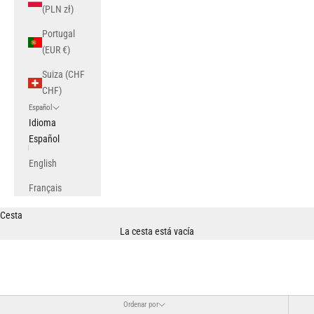
(PLN zł)
Portugal
(EUR €)
Suiza (CHF
CHF)
Español
Idioma
Español
English
Français
Cesta
La cesta está vacía
Ordenar por