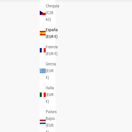
Chequia
(CZK
Kč)
España
(EUR €)
Francia
(EUR €)
Grecia
(EUR
€)
Italia
(EUR
€)
Países
Bajos
(EUR
€)