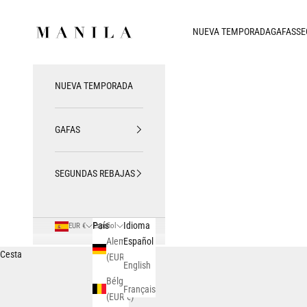
Ir al contenido
MANILA SAN SEBASTIAN
NUEVA TEMPORADA
GAFAS
SE
NUEVA TEMPORADA
GAFAS
SEGUNDAS REBAJAS
País
Idioma
EUR €
Español
Alemania
Español
Cesta
(EUR €)
English
Bélgica
Français
(EUR €)