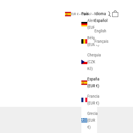
Buscar
Cesta
País
Idioma
EUR €
Español
Alemania
Español
(EUR €)
English
Bélgica
Français
(EUR €)
Chequia
(CZK
Kč)
España
(EUR €)
Francia
(EUR €)
Grecia
(EUR
€)