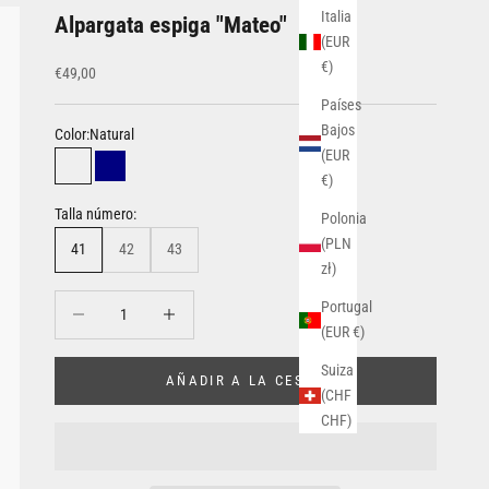
Italia
Alpargata espiga "Mateo"
(EUR
€)
Precio de oferta
€49,00
Países
Bajos
Color:
Natural
(EUR
Natural
Navy
€)
Talla número:
Polonia
(PLN
41
42
43
zł)
Reducir cantidad
Aumentar cantidad
Portugal
(EUR €)
Suiza
AÑADIR A LA CESTA
(CHF
CHF)